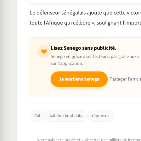
Le défenseur sénégalais ajoute que cette victoi
toute l’Afrique qui célèbre », soulignant l’impo
Lisez Senego sans publicité.
Senego vit grâce à ses lecteurs, pas grâce aux
sur l'application.
Je soutiens Senego
Partager l'articl
Caf
kalidou koulibaly
réponses
Votre avis sera publié et visible par des milliers de lecte