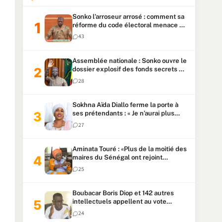
Sonko l’arroseur arrosé : comment sa
réforme du code électoral menace sa
candidature
43
Assemblée nationale : Sonko ouvre le
dossier explosif des fonds secrets et
du patrimoine présidentiel
28
Sokhna Aïda Diallo ferme la porte à
ses prétendants : « Je n’aurai plus
jamais un autre mari »
27
Aminata Touré : «Plus de la moitié des
maires du Sénégal ont rejoint
Kiiraay»
25
Boubacar Boris Diop et 142 autres
intellectuels appellent au vote
urgent de la révision
24
constitutionnelle