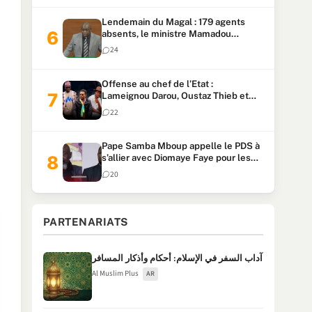
Lendemain du Magal : 179 agents
absents, le ministre Mamadou
Lamine Dianté exige des explications
24
Offense au chef de l’Etat :
Lameignou Darou, Oustaz Thieb et
Ndiaye Touba lourdement
22
condamnés
Pape Samba Mboup appelle le PDS à
s’allier avec Diomaye Faye pour les
locales et tacle Sonko
20
PARTENARIATS
آداب السفر في الإسلام: أحكام وأذكار المسافر
Al Muslim Plus
AR