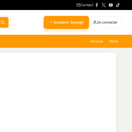
Contact
Soutenir Senego
Se connecter
Services
Météo