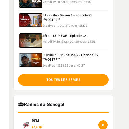
Marodi TV Pulaar
6 639 vues
33:02
TAKKEMA - Saison 1 - Episode 31
**VOSTFR**
EvenProd
1 061 370 vues
55:08
Série - LE PIÈGE - Épisode 35
Marodi TV Sénégal
20 456 vues
24:51
BOROM KEUR - Saison 2 - Episode 16
**VOSTFR**
EvenProd
831 659 vues
40:27
TOUTES LES SERIES
📻
Radios du Senegal
RFM
94.0 FM