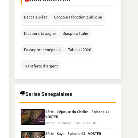
Baccalauréat
Concours fonction publique
Diaspora Espagne
Diaspora Italie
Passeport sénégalais
Tabaski 2026
Transferts d'argent
🎥
Series Senegalaises
Série - L'épouse du Cheikh - Épisode 41 -
VOSTFR
Marodi TV Sénégal
2 658 vues
30:50
Série - Kaya - Épisode 03 - VOSTFR