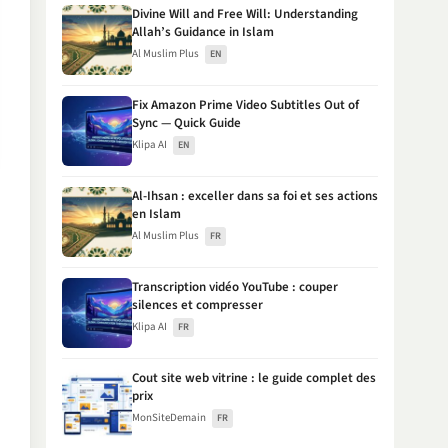
Divine Will and Free Will: Understanding
Allah’s Guidance in Islam
Al Muslim Plus
EN
Fix Amazon Prime Video Subtitles Out of
Sync — Quick Guide
Klipa AI
EN
Al-Ihsan : exceller dans sa foi et ses actions
en Islam
Al Muslim Plus
FR
Transcription vidéo YouTube : couper
silences et compresser
Klipa AI
FR
Cout site web vitrine : le guide complet des
prix
MonSiteDemain
FR