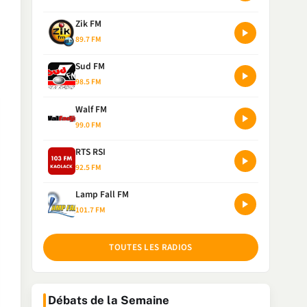
Zik FM
89.7 FM
Sud FM
98.5 FM
Walf FM
99.0 FM
RTS RSI
92.5 FM
Lamp Fall FM
101.7 FM
TOUTES LES RADIOS
Débats de la Semaine