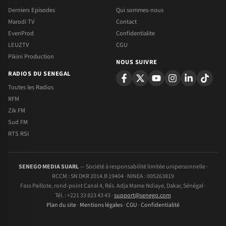
Derniers Episodes
Qui sommes-nous
Marodi TV
Contact
EvenProd
Confidentialite
LEUZTV
CGU
Pikini Production
NOUS SUIVRE
RADIOS DU SENEGAL
Toutes les Radios
RFM
Zik FM
Sud FM
RTS RSI
SENEGO MEDIA SUARL
— Société à responsabilité limitée unipersonnelle ·
RCCM : SN DKR 2014.B 19404 · NINEA : 005263819
Fass Paillote, rond-point Canal 4, Rés. Adja Mame Ndiaye, Dakar, Sénégal ·
Tél. : +221 33 823 43 43 ·
support@senego.com
Plan du site
·
Mentions légales
·
CGU
·
Confidentialité