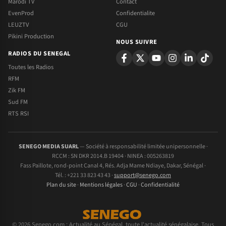
Marodi TV
Contact
EvenProd
Confidentialite
LEUZTV
CGU
Pikini Production
NOUS SUIVRE
RADIOS DU SENEGAL
Toutes les Radios
RFM
Zik FM
Sud FM
RTS RSI
SENEGO MEDIA SUARL
— Société à responsabilité limitée unipersonnelle ·
RCCM : SN DKR 2014.B 19404 · NINEA : 005263819
Fass Paillote, rond-point Canal 4, Rés. Adja Mame Ndiaye, Dakar, Sénégal ·
Tél. : +221 33 823 43 43 ·
support@senego.com
Plan du site
·
Mentions légales
·
CGU
·
Confidentialité
© 2026 Senego.com : Actualité au Sénégal, toute l'actualité sénégalaise. Tous