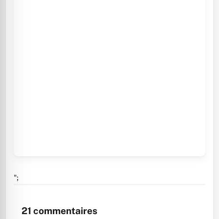
";
21
commentaires