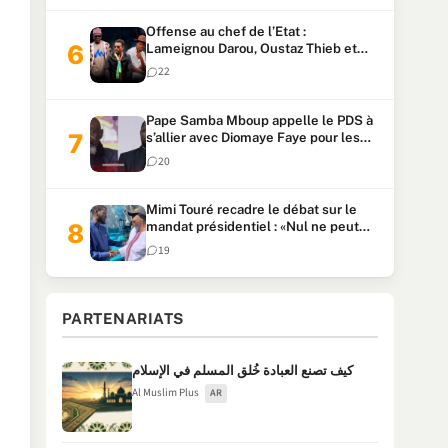
Offense au chef de l’Etat :
Lameignou Darou, Oustaz Thieb et
Ndiaye Touba lourdement
22
condamnés
Pape Samba Mboup appelle le PDS à
s’allier avec Diomaye Faye pour les
locales et tacle Sonko
20
Mimi Touré recadre le débat sur le
mandat présidentiel : «Nul ne peut
faire plus de deux mandats
19
consécutifs de 5 ans»
PARTENARIATS
كيف تصنع العبادة خُلق المسلم في الإسلام
Al Muslim Plus
AR