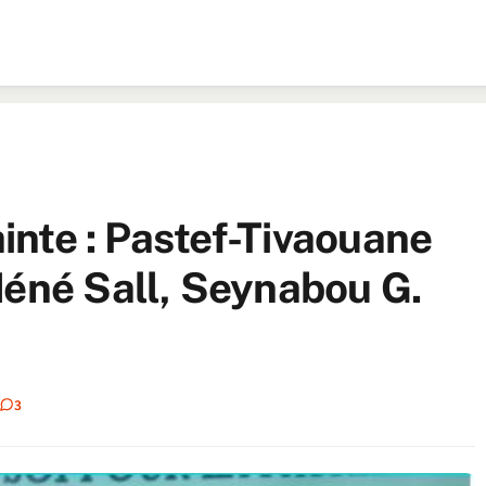
ainte : Pastef-Tivaouane
Néné Sall, Seynabou G.
3