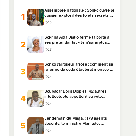
Assemblée nationale : Sonko ouvre le
dossier explosif des fonds secrets et
du patrimoine présidentiel
28
Sokhna Aïda Diallo ferme la porte à
ses prétendants : « Je n’aurai plus
jamais un autre mari »
27
Sonko l’arroseur arrosé : comment sa
réforme du code électoral menace sa
candidature
24
Boubacar Boris Diop et 142 autres
intellectuels appellent au vote
urgent de la révision
24
constitutionnelle
Lendemain du Magal : 179 agents
absents, le ministre Mamadou
Lamine Dianté exige des explications
24