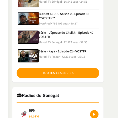
Marodi TV Sénégal
16 542 vues
24:51
BOROM KEUR - Saison 2 - Episode 16
**VOSTFR**
EvenProd
786 499 vues
40:27
Série - L'épouse du Cheikh - Épisode 40 -
VOSTFR
Marodi TV Sénégal
22 572 vues
32:35
Série - Kaya - Épisode 02 - VOSTFR
Marodi TV Pulaar
72 238 vues
33:15
TOUTES LES SERIES
📻
Radios du Senegal
RFM
94.0 FM