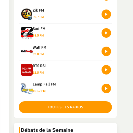
Zik FM
89.7 FM
Sud FM
98.5 FM
Walf FM
99.0 FM
RTS RSI
92.5 FM
Lamp Fall FM
101.7 FM
TOUTES LES RADIOS
Débats de la Semaine