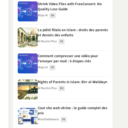
Shrink Video Files with FreeConvert: No
Quality Loss Guide
Klipa AI
EN
La piété filiale en Islam : droits des parents
et devoirs des enfants
Al Muslim Plus
FR
Comment compresser une vidéo pour
l’envoyer par mail : 6 étapes clés
Klipa AI
FR
Rights of Parents in Islam: Birr al-Walidayn
Al Muslim Plus
EN
Cout site web vitrine : le guide complet des
prix
MonSiteDemain
FR