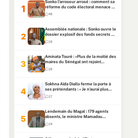
Sonko l’arroseur arrosé : comment sa
réforme du code électoral menace sa
candidature
48
Assemblée nationale : Sonko ouvre le
dossier explosif des fonds secrets et
du patrimoine présidentiel
28
Aminata Touré : «Plus de la moitié des
maires du Sénégal ont rejoint
Kiiraay»
28
Sokhna Aïda Diallo ferme la porte à
ses prétendants : « Je n’aurai plus
jamais un autre mari »
27
Lendemain du Magal : 179 agents
absents, le ministre Mamadou
Lamine Dianté exige des explications
24