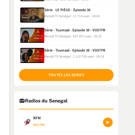
Série - LE PIÈGE - Épisode 36
Marodi TV Sénégal
11 714 vues
24:43
Série - Tuumaal - Episode 39 - VOSTFR
Marodi TV Sénégal
957 907 vues
35:33
Série - Tuumaal - Episode 38 - VOSTFR
Marodi TV Sénégal
1 110 795 vues
39:29
TOUTES LES SERIES
📻
Radios du Senegal
RFM
94.0 FM