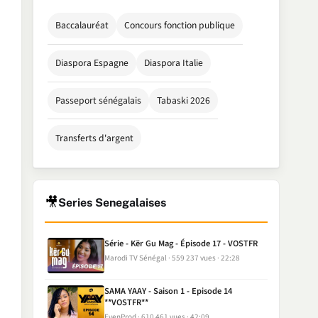
Baccalauréat
Concours fonction publique
Diaspora Espagne
Diaspora Italie
Passeport sénégalais
Tabaski 2026
Transferts d'argent
🎥
Series Senegalaises
Série - Kër Gu Mag - Épisode 17 - VOSTFR
Marodi TV Sénégal
559 237 vues
22:28
SAMA YAAY - Saison 1 - Episode 14
**VOSTFR**
EvenProd
610 461 vues
42:09