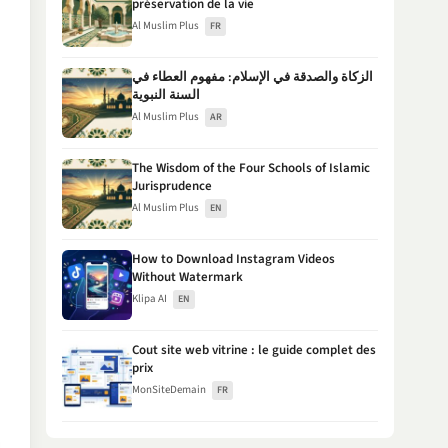
préservation de la vie
Al Muslim Plus
FR
الزكاة والصدقة في الإسلام: مفهوم العطاء في
السنة النبوية
Al Muslim Plus
AR
The Wisdom of the Four Schools of Islamic
Jurisprudence
Al Muslim Plus
EN
How to Download Instagram Videos
Without Watermark
Klipa AI
EN
Cout site web vitrine : le guide complet des
prix
MonSiteDemain
FR