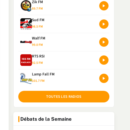
Zik FM
89.7 FM
Sud FM
98.5 FM
Walf FM
99.0 FM
RTS RSI
92.5 FM
Lamp Fall FM
101.7 FM
TOUTES LES RADIOS
Débats de la Semaine