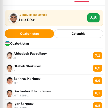
★ HOMME DU MATCH
8,5
Luis Díaz
Ouzbékistan
Colombie
Ouzbékistan
Abbosbek Fayzullaev
7,1
ATT
Otabek Shukurov
6,9
MIL
Bekhruz Karimov
6,9
DÉF
Dostonbek Khamdamov
6,7
ATT · REMPL.
Igor Sergeev
6,5