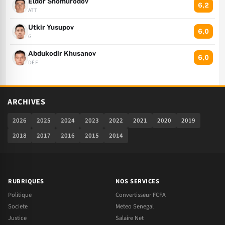
Eldor Shomurodov
6,2
ATT
Utkir Yusupov
6,0
G
Abdukodir Khusanov
6,0
DÉF
ARCHIVES
2026
2025
2024
2023
2022
2021
2020
2019
2018
2017
2016
2015
2014
RUBRIQUES
NOS SERVICES
Politique
Convertisseur FCFA
Societe
Meteo Senegal
Justice
Salaire Net