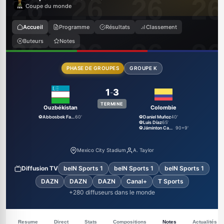
Coupe du monde
Accueil
Programme
Résultats
Classement
Buteurs
Notes
PHASE DE GROUPES
GROUPE K
1
3
-
TERMINE
Ouzbékistan
Colombie
⚽
Abbosbek Fayzullaev
60'
⚽
Daniel Muñoz
40'
⚽
Luis Díaz
65'
⚽
Jáminton Campaz
90+9'
Mexico City Stadium
A. Taylor
Diffusion TV
beIN Sports 1
beIN Sports 1
beIN Sports 1
DAZN
DAZN
DAZN
Canal+
T Sports
+280 diffuseurs dans le monde
Resume
Direct
Stats
Compositions
Notes
Actualités