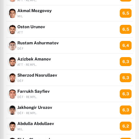
ATT · REMPL.
Akmal Mozgovoy
6,5
MIL
Oston Urunov
6,5
ATT
Rustam Ashurmatov
6,4
DÉF
Azizbek Amanov
6,3
ATT · REMPL.
Sherzod Nasrullaev
6,3
DÉF
Farrukh Sayfiev
6,3
DÉF · REMPL.
Jakhongir Urozov
6,3
DÉF · REMPL.
Abdulla Abdullaev
6,2
MIL