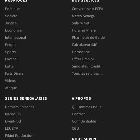
RUBRIQUES
NOS SERVICES
Politique
Convertisseur FCFA
Societe
Meteo Senegal
Justice
Salaire Net
Economie
Horaires Priere
International
Pharmacie de Garde
People
Calculateur IMC
Sports
Horoscope
Football
Offres Emploi
Lutte
Simulateur Credit
Faits Divers
Tous les services →
Videos
Afrique
SERIES SENEGALAISES
A PROPOS
Derniers Episodes
Qui sommes-nous
Marodi TV
Contact
EvenProd
Confidentialite
LEUZTV
CGU
Pikini Production
NOUS SUIVRE