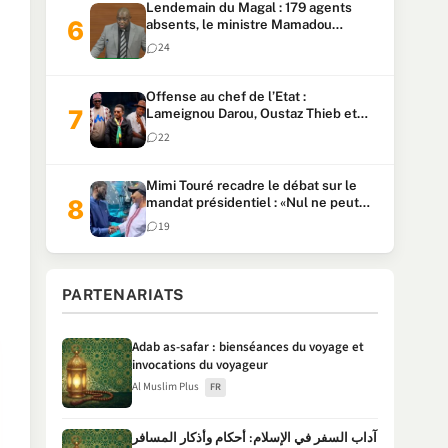
Lendemain du Magal : 179 agents
absents, le ministre Mamadou
Lamine Dianté exige des explications
24
Offense au chef de l’Etat :
Lameignou Darou, Oustaz Thieb et
Ndiaye Touba lourdement
22
condamnés
Mimi Touré recadre le débat sur le
mandat présidentiel : «Nul ne peut
faire plus de deux mandats
19
consécutifs de 5 ans»
PARTENARIATS
Adab as-safar : bienséances du voyage et
invocations du voyageur
Al Muslim Plus
FR
آداب السفر في الإسلام: أحكام وأذكار المسافر