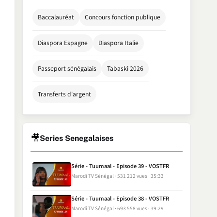
Baccalauréat
Concours fonction publique
Diaspora Espagne
Diaspora Italie
Passeport sénégalais
Tabaski 2026
Transferts d'argent
🎥
Series Senegalaises
Série - Tuumaal - Episode 39 - VOSTFR
Marodi TV Sénégal
531 212 vues
35:33
Série - Tuumaal - Episode 38 - VOSTFR
Marodi TV Sénégal
693 558 vues
39:29