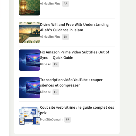
Al Muslim Plus
AR
Divine Will and Free Will: Understanding
Allah’s Guidance in Islam
Al Muslim Plus
EN
Fix Amazon Prime Video Subtitles Out of
Sync — Quick Guide
Klipa AI
EN
Transcription vidéo YouTube : couper
silences et compresser
Klipa AI
FR
Cout site web vitrine : le guide complet des
prix
MonSiteDemain
FR