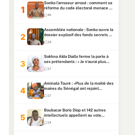
Sonko l’arroseur arrosé : comment sa
réforme du code électoral menace sa
candidature
46
Assemblée nationale : Sonko ouvre le
dossier explosif des fonds secrets et
du patrimoine présidentiel
28
Sokhna Aïda Diallo ferme la porte à
ses prétendants : « Je n’aurai plus
jamais un autre mari »
27
Aminata Touré : «Plus de la moitié des
maires du Sénégal ont rejoint
Kiiraay»
27
Boubacar Boris Diop et 142 autres
intellectuels appellent au vote
urgent de la révision
24
constitutionnelle