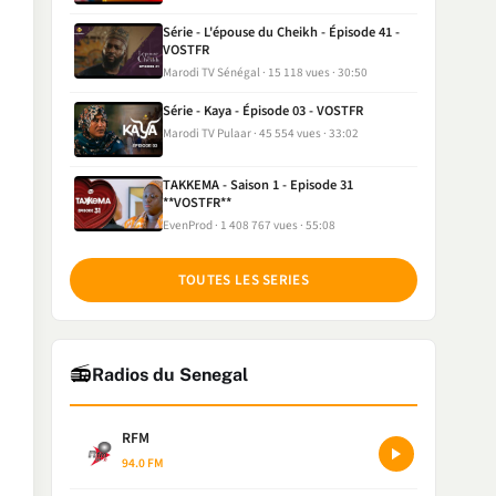
Série - L'épouse du Cheikh - Épisode 41 -
VOSTFR
Marodi TV Sénégal
15 118 vues
30:50
Série - Kaya - Épisode 03 - VOSTFR
Marodi TV Pulaar
45 554 vues
33:02
TAKKEMA - Saison 1 - Episode 31
**VOSTFR**
EvenProd
1 408 767 vues
55:08
TOUTES LES SERIES
📻
Radios du Senegal
RFM
94.0 FM