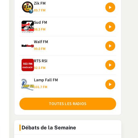
Zik FM
89.7 FM
Sud FM
98.5 FM
Walf FM
99.0 FM
RTS RSI
92.5 FM
Lamp Fall FM
101.7 FM
TOUTES LES RADIOS
Débats de la Semaine