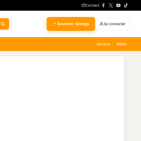
Contact
Soutenir Senego
Se connecter
Services
Météo