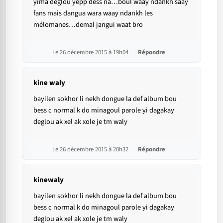
yima deglou yepp dess na…boul waay ndankh saay
fans mais dangua wara waay ndankh les
mélomanes…demal jangui waat bro
Le 26 décembre 2015 à 19h04
Répondre
kine waly
bayilen sokhor li nekh dongue la def album bou
bess c normal k do minagoul parole yi dagakay
deglou ak xel ak xole je tm waly
Le 26 décembre 2015 à 20h32
Répondre
kinewaly
bayilen sokhor li nekh dongue la def album bou
bess c normal k do minagoul parole yi dagakay
deglou ak xel ak xole je tm waly