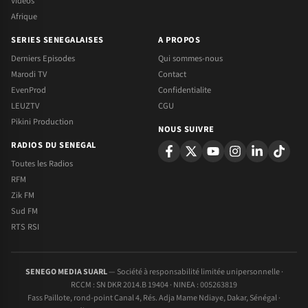
Videos
Afrique
SERIES SENEGALAISES
A PROPOS
Derniers Episodes
Qui sommes-nous
Marodi TV
Contact
EvenProd
Confidentialite
LEUZTV
CGU
Pikini Production
NOUS SUIVRE
RADIOS DU SENEGAL
Toutes les Radios
RFM
Zik FM
Sud FM
RTS RSI
SENEGO MEDIA SUARL
— Société à responsabilité limitée unipersonnelle ·
RCCM : SN DKR 2014.B 19404 · NINEA : 005263819
Fass Paillote, rond-point Canal 4, Rés. Adja Mame Ndiaye, Dakar, Sénégal ·