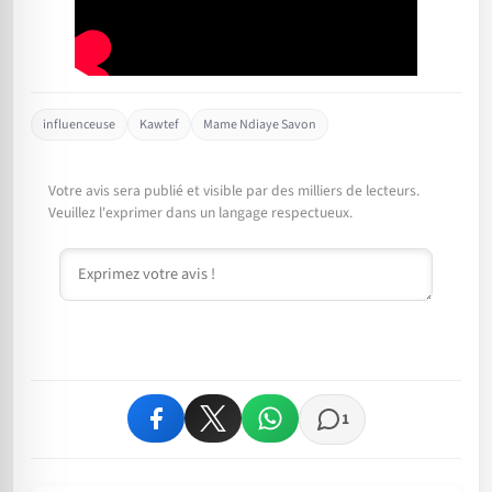
influenceuse
Kawtef
Mame Ndiaye Savon
Votre avis sera publié et visible par des milliers de lecteurs.
Veuillez l'exprimer dans un langage respectueux.
Commentaire
1