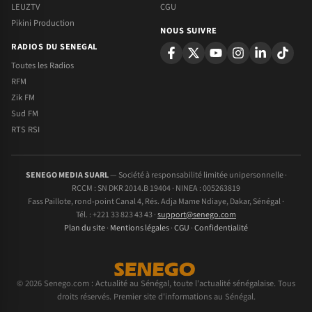
LEUZTV
CGU
Pikini Production
NOUS SUIVRE
RADIOS DU SENEGAL
Toutes les Radios
RFM
Zik FM
Sud FM
RTS RSI
SENEGO MEDIA SUARL
— Société à responsabilité limitée unipersonnelle ·
RCCM : SN DKR 2014.B 19404 · NINEA : 005263819
Fass Paillote, rond-point Canal 4, Rés. Adja Mame Ndiaye, Dakar, Sénégal ·
Tél. : +221 33 823 43 43 ·
support@senego.com
Plan du site
·
Mentions légales
·
CGU
·
Confidentialité
© 2026 Senego.com : Actualité au Sénégal, toute l'actualité sénégalaise. Tous
droits réservés. Premier site d'informations au Sénégal.