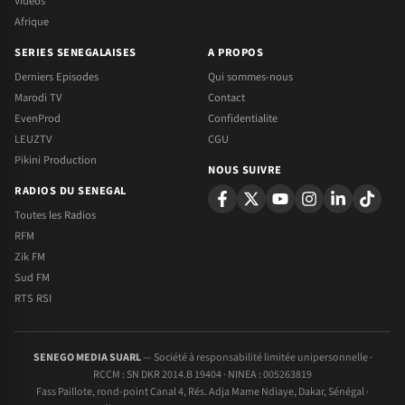
Videos
Afrique
SERIES SENEGALAISES
A PROPOS
Derniers Episodes
Qui sommes-nous
Marodi TV
Contact
EvenProd
Confidentialite
LEUZTV
CGU
Pikini Production
NOUS SUIVRE
RADIOS DU SENEGAL
Toutes les Radios
RFM
Zik FM
Sud FM
RTS RSI
SENEGO MEDIA SUARL
— Société à responsabilité limitée unipersonnelle ·
RCCM : SN DKR 2014.B 19404 · NINEA : 005263819
Fass Paillote, rond-point Canal 4, Rés. Adja Mame Ndiaye, Dakar, Sénégal ·