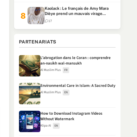
Kaolack : Le français de Amy Mara
Dièye prend un mauvais virage
(Vidéo)
17
PARTENARIATS
L’abrogation dans le Coran : comprendre
an-nasikh wal-mansukh
Al Muslim Plus
FR
Environmental Care in Islam: A Sacred Duty
Al Muslim Plus
EN
How to Download Instagram Videos
Without Watermark
Klipa AI
EN