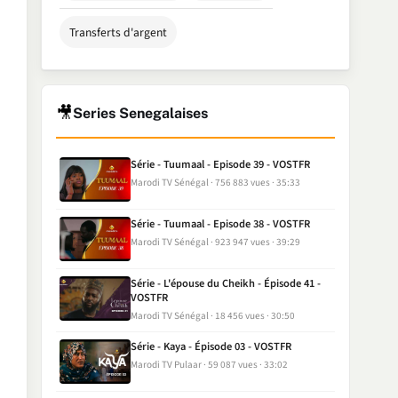
Transferts d'argent
🎥
Series Senegalaises
Série - Tuumaal - Episode 39 - VOSTFR
Marodi TV Sénégal
756 883 vues
35:33
Série - Tuumaal - Episode 38 - VOSTFR
Marodi TV Sénégal
923 947 vues
39:29
Série - L'épouse du Cheikh - Épisode 41 -
VOSTFR
Marodi TV Sénégal
18 456 vues
30:50
Série - Kaya - Épisode 03 - VOSTFR
Marodi TV Pulaar
59 087 vues
33:02