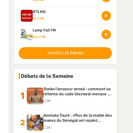
99.0 FM
RTS RSI
92.5 FM
Lamp Fall FM
101.7 FM
TOUTES LES RADIOS
Débats de la Semaine
Sonko l’arroseur arrosé : comment sa
réforme du code électoral menace sa
candidature
48
Aminata Touré : «Plus de la moitié des
maires du Sénégal ont rejoint
Kiiraay»
28