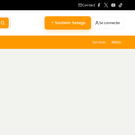
Contact
Soutenir Senego
Se connecter
Services
Météo