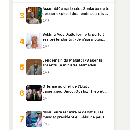
Assemblée nationale : Sonko ouvre le
dossier explosif des fonds secrets et
du patrimoine présidentiel
28
Sokhna Aïda Diallo ferme la porte à
ses prétendants : « Je n’aurai plus
jamais un autre mari »
27
Lendemain du Magal : 179 agents
absents, le ministre Mamadou
Lamine Dianté exige des explications
24
Offense au chef de l’Etat :
Lameignou Darou, Oustaz Thieb et
Ndiaye Touba lourdement
22
condamnés
Mimi Touré recadre le débat sur le
mandat présidentiel : «Nul ne peut
faire plus de deux mandats
19
consécutifs de 5 ans»