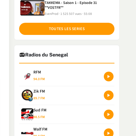
TAKKEMA - Saison 1 - Episode 31
**VOSTFR**
EvenProd
1 525 507 vues
55:08
TOUTES LES SERIES
📻
Radios du Senegal
RFM
94.0 FM
Zik FM
89.7 FM
Sud FM
98.5 FM
Walf FM