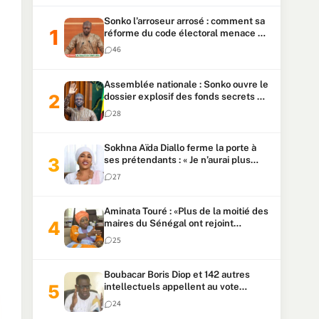
Sonko l’arroseur arrosé : comment sa
réforme du code électoral menace sa
candidature
46
Assemblée nationale : Sonko ouvre le
dossier explosif des fonds secrets et
du patrimoine présidentiel
28
Sokhna Aïda Diallo ferme la porte à
ses prétendants : « Je n’aurai plus
jamais un autre mari »
27
Aminata Touré : «Plus de la moitié des
maires du Sénégal ont rejoint
Kiiraay»
25
Boubacar Boris Diop et 142 autres
intellectuels appellent au vote
urgent de la révision
24
constitutionnelle