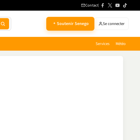
Contact
Soutenir Senego
Se connecter
Services
Météo