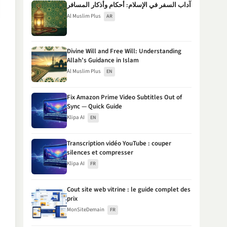
آداب السفر في الإسلام: أحكام وأذكار المسافر
Al Muslim Plus
AR
Divine Will and Free Will: Understanding
Allah’s Guidance in Islam
Al Muslim Plus
EN
Fix Amazon Prime Video Subtitles Out of
Sync — Quick Guide
Klipa AI
EN
Transcription vidéo YouTube : couper
silences et compresser
Klipa AI
FR
Cout site web vitrine : le guide complet des
prix
MonSiteDemain
FR