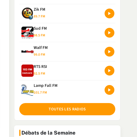
Zik FM
89.7 FM
Sud FM
98.5 FM
Walf FM
99.0 FM
RTS RSI
92.5 FM
Lamp Fall FM
101.7 FM
TOUTES LES RADIOS
Débats de la Semaine