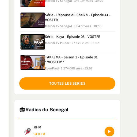
Marodi TV Sénégal
343 194 vues
39:29
Série - L'épouse du Cheikh - Épisode 41 -
VOSTFR
Marodi TV Sénégal
10 477 vues
30:50
Série - Kaya - Épisode 03 - VOSTFR
Marodi TV Pulaar
27 879 vues
33:02
TAKKEMA - Saison 1 - Episode 31
**VOSTFR**
EvenProd
1 274 008 vues
55:08
TOUTES LES SERIES
📻
Radios du Senegal
RFM
94.0 FM