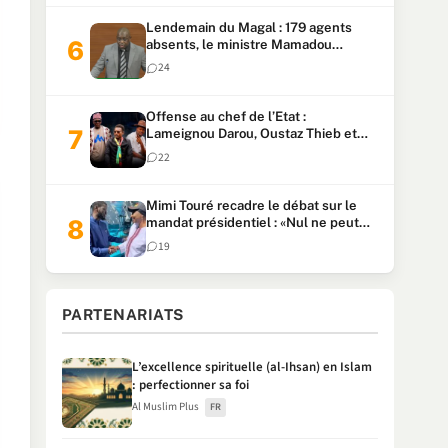
Lendemain du Magal : 179 agents
absents, le ministre Mamadou
Lamine Dianté exige des explications
24
Offense au chef de l’Etat :
Lameignou Darou, Oustaz Thieb et
Ndiaye Touba lourdement
22
condamnés
Mimi Touré recadre le débat sur le
mandat présidentiel : «Nul ne peut
faire plus de deux mandats
19
consécutifs de 5 ans»
PARTENARIATS
L’excellence spirituelle (al-Ihsan) en Islam
: perfectionner sa foi
Al Muslim Plus
FR