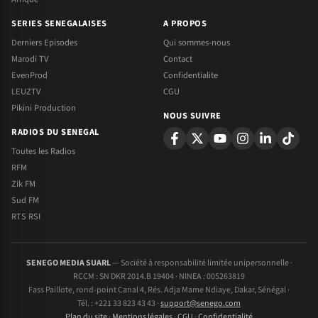
SERIES SENEGALAISES
A PROPOS
Derniers Episodes
Qui sommes-nous
Marodi TV
Contact
EvenProd
Confidentialite
LEUZTV
CGU
Pikini Production
NOUS SUIVRE
RADIOS DU SENEGAL
Toutes les Radios
RFM
Zik FM
Sud FM
RTS RSI
SENEGO MEDIA SUARL
— Société à responsabilité limitée unipersonnelle ·
RCCM : SN DKR 2014.B 19404 · NINEA : 005263819
Fass Paillote, rond-point Canal 4, Rés. Adja Mame Ndiaye, Dakar, Sénégal ·
Tél. : +221 33 823 43 43 ·
support@senego.com
Plan du site
·
Mentions légales
·
CGU
·
Confidentialité