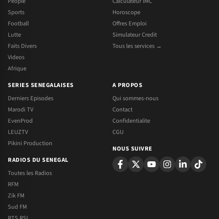
People
Calculateur IMC
Sports
Horoscope
Football
Offres Emploi
Lutte
Simulateur Credit
Faits Divers
Tous les services →
Videos
Afrique
SERIES SENEGALAISES
A PROPOS
Derniers Episodes
Qui sommes-nous
Marodi TV
Contact
EvenProd
Confidentialite
LEUZTV
CGU
Pikini Production
NOUS SUIVRE
RADIOS DU SENEGAL
Toutes les Radios
RFM
Zik FM
Sud FM
RTS RSI