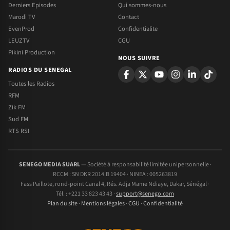
Derniers Episodes
Qui sommes-nous
Marodi TV
Contact
EvenProd
Confidentialite
LEUZTV
CGU
Pikini Production
NOUS SUIVRE
RADIOS DU SENEGAL
Toutes les Radios
RFM
Zik FM
Sud FM
RTS RSI
SENEGO MEDIA SUARL
— Société à responsabilité limitée unipersonnelle ·
RCCM : SN DKR 2014.B 19404 · NINEA : 005263819
Fass Paillote, rond-point Canal 4, Rés. Adja Mame Ndiaye, Dakar, Sénégal ·
Tél. : +221 33 823 43 43 ·
support@senego.com
Plan du site
·
Mentions légales
·
CGU
·
Confidentialité