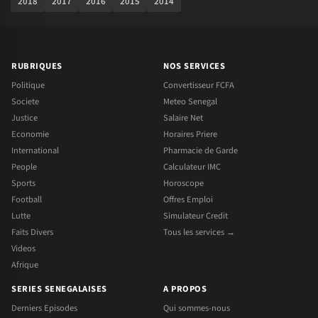
2018
2017
2016
2015
2014
RUBRIQUES
NOS SERVICES
Politique
Convertisseur FCFA
Societe
Meteo Senegal
Justice
Salaire Net
Economie
Horaires Priere
International
Pharmacie de Garde
People
Calculateur IMC
Sports
Horoscope
Football
Offres Emploi
Lutte
Simulateur Credit
Faits Divers
Tous les services →
Videos
Afrique
SERIES SENEGALAISES
A PROPOS
Derniers Episodes
Qui sommes-nous