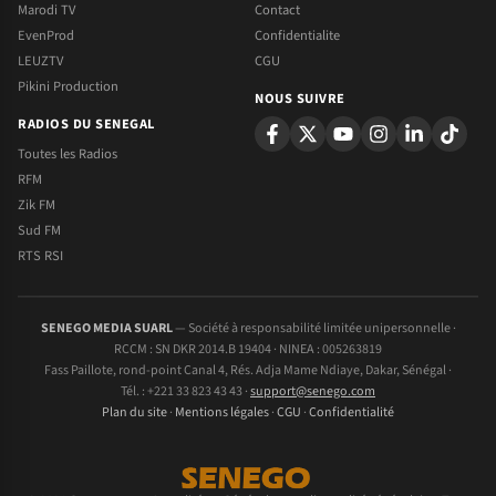
Marodi TV
Contact
EvenProd
Confidentialite
LEUZTV
CGU
Pikini Production
NOUS SUIVRE
RADIOS DU SENEGAL
Toutes les Radios
RFM
Zik FM
Sud FM
RTS RSI
SENEGO MEDIA SUARL
— Société à responsabilité limitée unipersonnelle ·
RCCM : SN DKR 2014.B 19404 · NINEA : 005263819
Fass Paillote, rond-point Canal 4, Rés. Adja Mame Ndiaye, Dakar, Sénégal ·
Tél. : +221 33 823 43 43 ·
support@senego.com
Plan du site
·
Mentions légales
·
CGU
·
Confidentialité