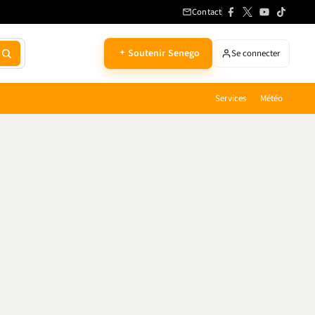
Contact
Soutenir Senego
Se connecter
Services
Météo