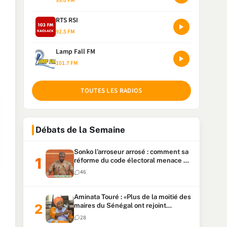
99.0 FM
RTS RSI
92.5 FM
Lamp Fall FM
101.7 FM
TOUTES LES RADIOS
Débats de la Semaine
Sonko l’arroseur arrosé : comment sa
réforme du code électoral menace sa
candidature
46
Aminata Touré : «Plus de la moitié des
maires du Sénégal ont rejoint
Kiiraay»
28