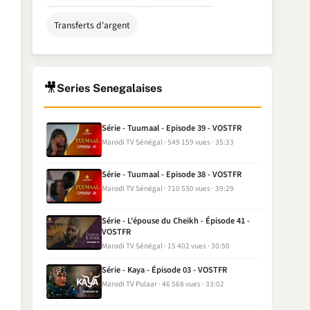
Transferts d'argent
🎥
Series Senegalaises
Série - Tuumaal - Episode 39 - VOSTFR
Marodi TV Sénégal
549 159 vues
35:33
Série - Tuumaal - Episode 38 - VOSTFR
Marodi TV Sénégal
710 530 vues
39:29
Série - L'épouse du Cheikh - Épisode 41 -
VOSTFR
Marodi TV Sénégal
15 402 vues
30:50
Série - Kaya - Épisode 03 - VOSTFR
Marodi TV Pulaar
46 568 vues
33:02