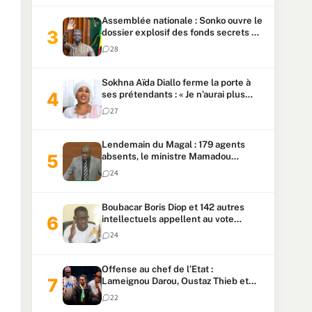
Assemblée nationale : Sonko ouvre le
dossier explosif des fonds secrets et
du patrimoine présidentiel
28
Sokhna Aïda Diallo ferme la porte à
ses prétendants : « Je n’aurai plus
jamais un autre mari »
27
Lendemain du Magal : 179 agents
absents, le ministre Mamadou
Lamine Dianté exige des explications
24
Boubacar Boris Diop et 142 autres
intellectuels appellent au vote
urgent de la révision
24
constitutionnelle
Offense au chef de l’Etat :
Lameignou Darou, Oustaz Thieb et
Ndiaye Touba lourdement
22
condamnés