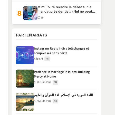
Mimi Touré recadre le débat sur le
mandat présidentiel : «Nul ne peut
faire plus de deux mandats
19
consécutifs de 5 ans»
PARTENARIATS
Instagram Reels indir : téléchargez et
compressez sans perte
Klipa AI
FR
Patience in Marriage in Islam: Building
Mercy at Home
Al Muslim Plus
EN
اللغة العربية في الإسلام: لغة القرآن والعلوم
Al Muslim Plus
AR