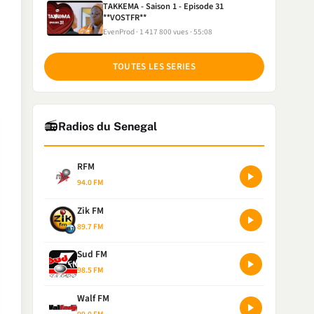
TAKKEMA - Saison 1 - Episode 31
**VOSTFR**
EvenProd
1 417 800 vues
55:08
TOUTES LES SERIES
📻
Radios du Senegal
RFM
94.0 FM
Zik FM
89.7 FM
Sud FM
98.5 FM
Walf FM