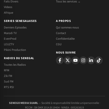
Faits Divers
Tous les services →
Videos
Afrique
SERIES SENEGALAISES
A PROPOS
Derniers Episodes
Qui sommes-nous
Marodi TV
Contact
EvenProd
Confidentialite
LEUZTV
CGU
Pikini Production
NOUS SUIVRE
RADIOS DU SENEGAL
Toutes les Radios
RFM
Zik FM
Sud FM
RTS RSI
SENEGO MEDIA SUARL
— Société à responsabilité limitée unipersonnelle ·
RCCM : SN DKR 2014.B 19404 · NINEA : 005263819