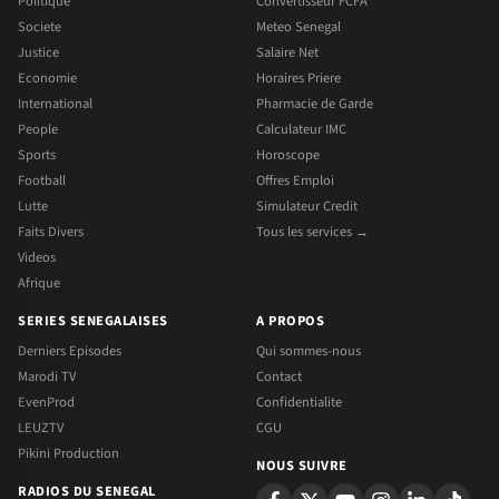
Politique
Convertisseur FCFA
Societe
Meteo Senegal
Justice
Salaire Net
Economie
Horaires Priere
International
Pharmacie de Garde
People
Calculateur IMC
Sports
Horoscope
Football
Offres Emploi
Lutte
Simulateur Credit
Faits Divers
Tous les services →
Videos
Afrique
SERIES SENEGALAISES
A PROPOS
Derniers Episodes
Qui sommes-nous
Marodi TV
Contact
EvenProd
Confidentialite
LEUZTV
CGU
Pikini Production
NOUS SUIVRE
RADIOS DU SENEGAL