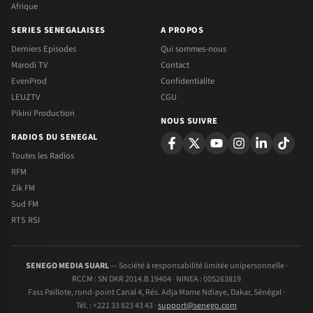
Afrique
SERIES SENEGALAISES
A PROPOS
Derniers Episodes
Qui sommes-nous
Marodi TV
Contact
EvenProd
Confidentialite
LEUZTV
CGU
Pikini Production
NOUS SUIVRE
RADIOS DU SENEGAL
Toutes les Radios
RFM
Zik FM
Sud FM
RTS RSI
SENEGO MEDIA SUARL
— Société à responsabilité limitée unipersonnelle ·
RCCM : SN DKR 2014.B 19404 · NINEA : 005263819
Fass Paillote, rond-point Canal 4, Rés. Adja Mame Ndiaye, Dakar, Sénégal ·
Tél. : +221 33 823 43 43 ·
support@senego.com