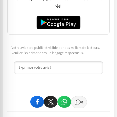
réel.
DISPONIBLE SUR
Google Play
Votre avis sera publié et visible par des milliers de lecteurs.
Veuillez l'exprimer dans un langage respectueux.
Commentaire
0