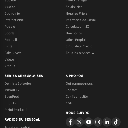
Societe
Meteo Senegal
Justice
Salaire Net
Economie
Horaires Priere
International
Pharmacie de Garde
People
Calculateur IMC
Sports
Horoscope
Football
Offres Emploi
Lutte
Simulateur Credit
Faits Divers
Tous les services →
Videos
Afrique
SERIES SENEGALAISES
A PROPOS
Derniers Episodes
Qui sommes-nous
Marodi TV
Contact
EvenProd
Confidentialite
LEUZTV
CGU
Pikini Production
NOUS SUIVRE
RADIOS DU SENEGAL
Toutes les Radios