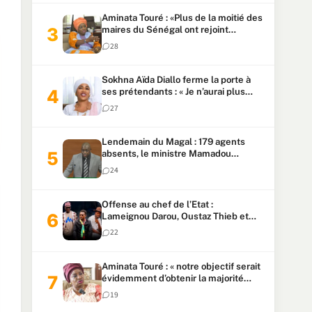
Aminata Touré : «Plus de la moitié des
maires du Sénégal ont rejoint
Kiiraay»
28
Sokhna Aïda Diallo ferme la porte à
ses prétendants : « Je n’aurai plus
jamais un autre mari »
27
Lendemain du Magal : 179 agents
absents, le ministre Mamadou
Lamine Dianté exige des explications
24
Offense au chef de l’Etat :
Lameignou Darou, Oustaz Thieb et
Ndiaye Touba lourdement
22
condamnés
Aminata Touré : « notre objectif serait
évidemment d’obtenir la majorité
parlementaire »
19