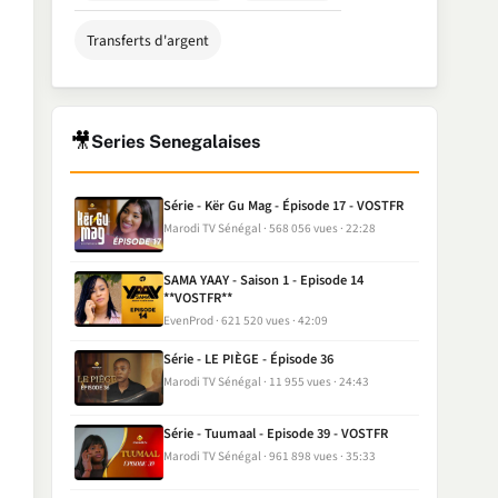
Transferts d'argent
🎥
Series Senegalaises
Série - Kër Gu Mag - Épisode 17 - VOSTFR
Marodi TV Sénégal
568 056 vues
22:28
SAMA YAAY - Saison 1 - Episode 14
**VOSTFR**
EvenProd
621 520 vues
42:09
Série - LE PIÈGE - Épisode 36
Marodi TV Sénégal
11 955 vues
24:43
Série - Tuumaal - Episode 39 - VOSTFR
Marodi TV Sénégal
961 898 vues
35:33