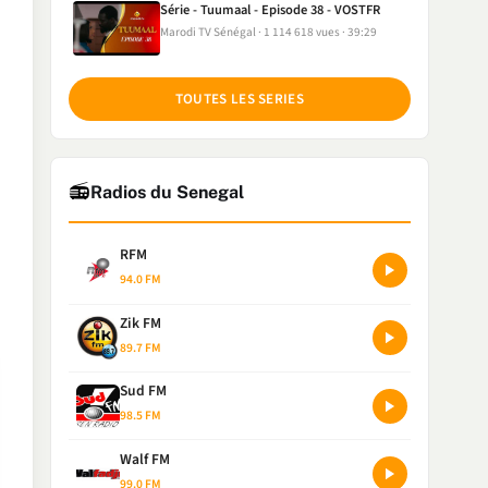
Série - Tuumaal - Episode 38 - VOSTFR
Marodi TV Sénégal
1 114 618 vues
39:29
TOUTES LES SERIES
📻
Radios du Senegal
RFM
94.0 FM
Zik FM
89.7 FM
Sud FM
98.5 FM
Walf FM
99.0 FM