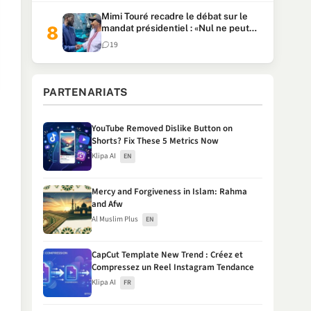
Mimi Touré recadre le débat sur le
mandat présidentiel : «Nul ne peut
faire plus de deux mandats
19
consécutifs de 5 ans»
PARTENARIATS
YouTube Removed Dislike Button on
Shorts? Fix These 5 Metrics Now
Klipa AI
EN
Mercy and Forgiveness in Islam: Rahma
and Afw
Al Muslim Plus
EN
CapCut Template New Trend : Créez et
Compressez un Reel Instagram Tendance
Klipa AI
FR