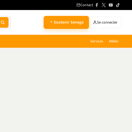
Contact
Soutenir Senego
Se connecter
Services
Météo