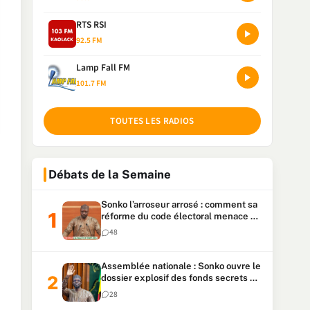
RTS RSI
92.5 FM
Lamp Fall FM
101.7 FM
TOUTES LES RADIOS
Débats de la Semaine
Sonko l’arroseur arrosé : comment sa
réforme du code électoral menace sa
candidature
48
Assemblée nationale : Sonko ouvre le
dossier explosif des fonds secrets et
du patrimoine présidentiel
28