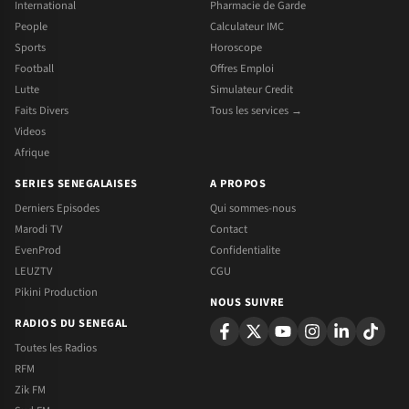
International
Pharmacie de Garde
People
Calculateur IMC
Sports
Horoscope
Football
Offres Emploi
Lutte
Simulateur Credit
Faits Divers
Tous les services →
Videos
Afrique
SERIES SENEGALAISES
A PROPOS
Derniers Episodes
Qui sommes-nous
Marodi TV
Contact
EvenProd
Confidentialite
LEUZTV
CGU
Pikini Production
NOUS SUIVRE
RADIOS DU SENEGAL
Toutes les Radios
RFM
Zik FM