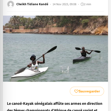
Cheikh Tidiane Kandé
14 Nov 2023, 09:08
2 min
Sauvegarder
Le canoë-Kayak sénégalais affûte ses armes en direction
des 9èmes championnats d’Afrique de canoë sprint et