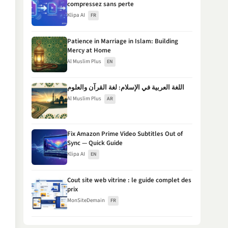
compressez sans perte
Klipa AI
FR
Patience in Marriage in Islam: Building
Mercy at Home
Al Muslim Plus
EN
اللغة العربية في الإسلام: لغة القرآن والعلوم
Al Muslim Plus
AR
Fix Amazon Prime Video Subtitles Out of
Sync — Quick Guide
Klipa AI
EN
Cout site web vitrine : le guide complet des
prix
MonSiteDemain
FR