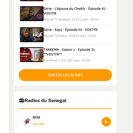
Série - L'épouse du Cheikh - Épisode 41 -
VOSTFR
Marodi TV Sénégal
15 971 vues
30:50
Série - Kaya - Épisode 03 - VOSTFR
Marodi TV Pulaar
48 810 vues
33:02
TAKKEMA - Saison 1 - Episode 31
**VOSTFR**
EvenProd
1 431 387 vues
55:08
TOUTES LES SERIES
📻
Radios du Senegal
RFM
94.0 FM