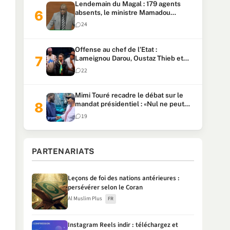
Lendemain du Magal : 179 agents
absents, le ministre Mamadou
Lamine Dianté exige des explications
24
Offense au chef de l’Etat :
Lameignou Darou, Oustaz Thieb et
Ndiaye Touba lourdement
22
condamnés
Mimi Touré recadre le débat sur le
mandat présidentiel : «Nul ne peut
faire plus de deux mandats
19
consécutifs de 5 ans»
PARTENARIATS
Leçons de foi des nations antérieures :
persévérer selon le Coran
Al Muslim Plus
FR
Instagram Reels indir : téléchargez et