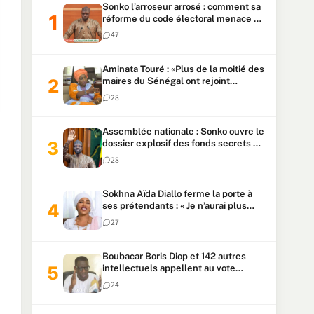
Sonko l’arroseur arrosé : comment sa
réforme du code électoral menace sa
candidature
47
Aminata Touré : «Plus de la moitié des
maires du Sénégal ont rejoint
Kiiraay»
28
Assemblée nationale : Sonko ouvre le
dossier explosif des fonds secrets et
du patrimoine présidentiel
28
Sokhna Aïda Diallo ferme la porte à
ses prétendants : « Je n’aurai plus
jamais un autre mari »
27
Boubacar Boris Diop et 142 autres
intellectuels appellent au vote
urgent de la révision
24
constitutionnelle