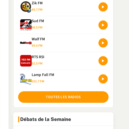
Zik FM
89.7 FM
Sud FM
98.5 FM
Walf FM
99.0 FM
RTS RSI
92.5 FM
Lamp Fall FM
101.7 FM
TOUTES LES RADIOS
Débats de la Semaine