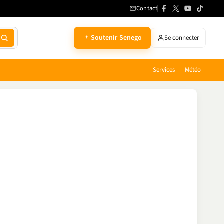
Contact
Soutenir Senego
Se connecter
Services
Météo