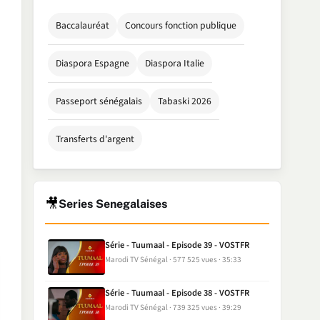
Baccalauréat
Concours fonction publique
Diaspora Espagne
Diaspora Italie
Passeport sénégalais
Tabaski 2026
Transferts d'argent
🎥
Series Senegalaises
Série - Tuumaal - Episode 39 - VOSTFR
Marodi TV Sénégal
577 525 vues
35:33
Série - Tuumaal - Episode 38 - VOSTFR
Marodi TV Sénégal
739 325 vues
39:29