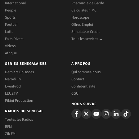
International
Pharmacie de Garde
People
Calculateur IMC
Sports
Horoscope
Football
Offres Emploi
Lutte
Simulateur Credit
Faits Divers
Tous les services →
Videos
Afrique
SERIES SENEGALAISES
A PROPOS
Derniers Episodes
Qui sommes-nous
Marodi TV
Contact
EvenProd
Confidentialite
LEUZTV
CGU
Pikini Production
NOUS SUIVRE
RADIOS DU SENEGAL
Toutes les Radios
RFM
Zik FM