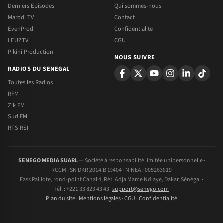
Derniers Episodes
Qui sommes-nous
Marodi TV
Contact
EvenProd
Confidentialite
LEUZTV
CGU
Pikini Production
NOUS SUIVRE
RADIOS DU SENEGAL
Toutes les Radios
RFM
Zik FM
Sud FM
RTS RSI
SENEGO MEDIA SUARL
— Société à responsabilité limitée unipersonnelle ·
RCCM : SN DKR 2014.B 19404 · NINEA : 005263819
Fass Paillote, rond-point Canal 4, Rés. Adja Mame Ndiaye, Dakar, Sénégal ·
Tél. : +221 33 823 43 43 ·
support@senego.com
Plan du site
·
Mentions légales
·
CGU
·
Confidentialité