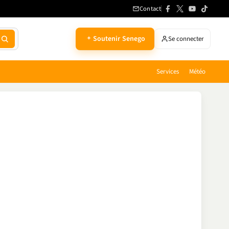
Contact
Soutenir Senego
Se connecter
Services
Météo