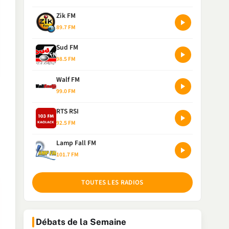
Zik FM
89.7 FM
Sud FM
98.5 FM
Walf FM
99.0 FM
RTS RSI
92.5 FM
Lamp Fall FM
101.7 FM
TOUTES LES RADIOS
Débats de la Semaine