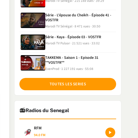
Marodi TV Sénégal
215 188 vues
39:29
Série - L'épouse du Cheikh - Épisode 41 -
VOSTFR
Marodi TV Sénégal
8 471 vues
30:50
Série - Kaya - Épisode 03 - VOSTFR
Marodi TV Pulaar
21 521 vues
33:02
TAKKEMA - Saison 1 - Episode 31
**VOSTFR**
EvenProd
1 227 191 vues
55:08
TOUTES LES SERIES
📻
Radios du Senegal
RFM
94.0 FM