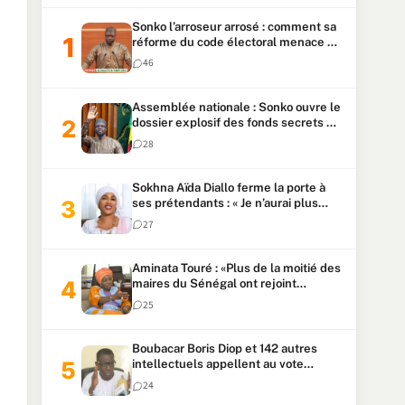
Sonko l’arroseur arrosé : comment sa
réforme du code électoral menace sa
candidature
46
Assemblée nationale : Sonko ouvre le
dossier explosif des fonds secrets et
du patrimoine présidentiel
28
Sokhna Aïda Diallo ferme la porte à
ses prétendants : « Je n’aurai plus
jamais un autre mari »
27
Aminata Touré : «Plus de la moitié des
maires du Sénégal ont rejoint
Kiiraay»
25
Boubacar Boris Diop et 142 autres
intellectuels appellent au vote
urgent de la révision
24
constitutionnelle