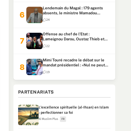
Lendemain du Magal : 179 agents
absents, le ministre Mamadou
Lamine Dianté exige des explications
24
Offense au chef de l’Etat :
Lameignou Darou, Oustaz Thieb et
Ndiaye Touba lourdement
22
condamnés
Mimi Touré recadre le débat sur le
mandat présidentiel : «Nul ne peut
faire plus de deux mandats
19
consécutifs de 5 ans»
PARTENARIATS
L’excellence spirituelle (al-Ihsan) en Islam
: perfectionner sa foi
Al Muslim Plus
FR