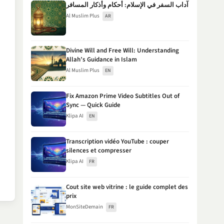
آداب السفر في الإسلام: أحكام وأذكار المسافر
Al Muslim Plus
AR
Divine Will and Free Will: Understanding
Allah’s Guidance in Islam
Al Muslim Plus
EN
Fix Amazon Prime Video Subtitles Out of
Sync — Quick Guide
Klipa AI
EN
Transcription vidéo YouTube : couper
silences et compresser
Klipa AI
FR
Cout site web vitrine : le guide complet des
prix
MonSiteDemain
FR