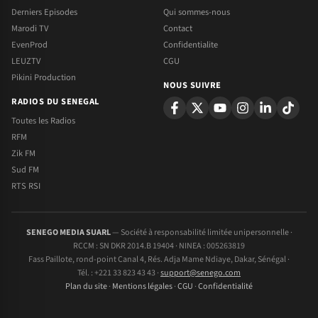
Derniers Episodes
Qui sommes-nous
Marodi TV
Contact
EvenProd
Confidentialite
LEUZTV
CGU
Pikini Production
NOUS SUIVRE
RADIOS DU SENEGAL
Toutes les Radios
RFM
Zik FM
Sud FM
RTS RSI
SENEGO MEDIA SUARL
— Société à responsabilité limitée unipersonnelle ·
RCCM : SN DKR 2014.B 19404 · NINEA : 005263819
Fass Paillote, rond-point Canal 4, Rés. Adja Mame Ndiaye, Dakar, Sénégal ·
Tél. : +221 33 823 43 43 ·
support@senego.com
Plan du site
·
Mentions légales
·
CGU
·
Confidentialité