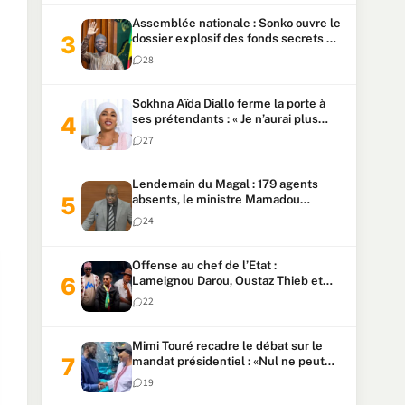
Assemblée nationale : Sonko ouvre le
dossier explosif des fonds secrets et
du patrimoine présidentiel
28
Sokhna Aïda Diallo ferme la porte à
ses prétendants : « Je n’aurai plus
jamais un autre mari »
27
Lendemain du Magal : 179 agents
absents, le ministre Mamadou
Lamine Dianté exige des explications
24
Offense au chef de l’Etat :
Lameignou Darou, Oustaz Thieb et
Ndiaye Touba lourdement
22
condamnés
Mimi Touré recadre le débat sur le
mandat présidentiel : «Nul ne peut
faire plus de deux mandats
19
consécutifs de 5 ans»