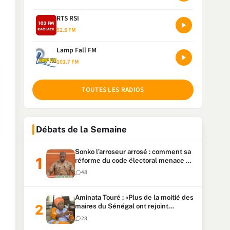
RTS RSI
92.5 FM
Lamp Fall FM
101.7 FM
TOUTES LES RADIOS
Débats de la Semaine
Sonko l’arroseur arrosé : comment sa
réforme du code électoral menace sa
candidature
48
Aminata Touré : «Plus de la moitié des
maires du Sénégal ont rejoint
Kiiraay»
28