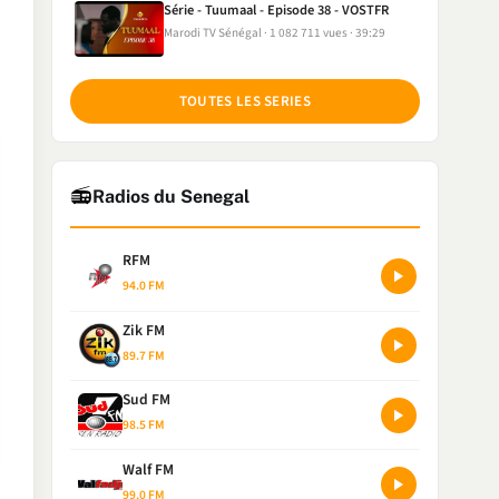
Série - Tuumaal - Episode 38 - VOSTFR
Marodi TV Sénégal
1 082 711 vues
39:29
TOUTES LES SERIES
📻
Radios du Senegal
RFM
94.0 FM
Zik FM
89.7 FM
Sud FM
98.5 FM
Walf FM
99.0 FM