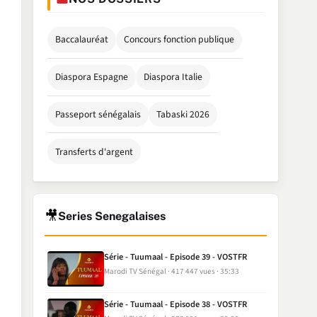
Baccalauréat
Concours fonction publique
Diaspora Espagne
Diaspora Italie
Passeport sénégalais
Tabaski 2026
Transferts d'argent
🎥
Series Senegalaises
Série - Tuumaal - Episode 39 - VOSTFR
Marodi TV Sénégal
417 447 vues
35:33
Série - Tuumaal - Episode 38 - VOSTFR