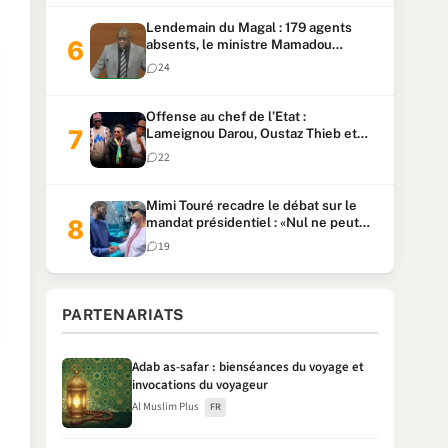
Lendemain du Magal : 179 agents
absents, le ministre Mamadou
Lamine Dianté exige des explications
24
Offense au chef de l’Etat :
Lameignou Darou, Oustaz Thieb et
Ndiaye Touba lourdement
22
condamnés
Mimi Touré recadre le débat sur le
mandat présidentiel : «Nul ne peut
faire plus de deux mandats
19
consécutifs de 5 ans»
PARTENARIATS
Adab as-safar : bienséances du voyage et
invocations du voyageur
Al Muslim Plus
FR