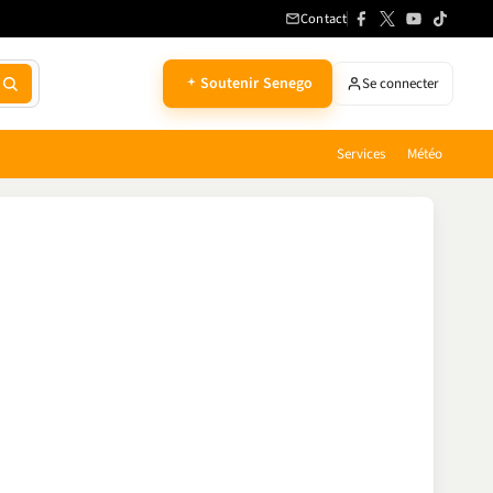
Contact
Soutenir Senego
Se connecter
Services
Météo