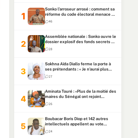
Sonko l’arroseur arrosé : comment sa
réforme du code électoral menace sa
candidature
46
Assemblée nationale : Sonko ouvre le
dossier explosif des fonds secrets et
du patrimoine présidentiel
28
Sokhna Aïda Diallo ferme la porte à
ses prétendants : « Je n’aurai plus
jamais un autre mari »
27
Aminata Touré : «Plus de la moitié des
maires du Sénégal ont rejoint
Kiiraay»
26
Boubacar Boris Diop et 142 autres
intellectuels appellent au vote
urgent de la révision
24
constitutionnelle