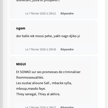
souverain, juste et prospere!!!
Le 7 février 2026 à 19h21
Répondre
ngom
dor balle rek mossi pehe, yakh nagn djiko yi
Le 7 février 2026 à 19h30
Répondre
MIGUI
Et SONKO sur ses promesses de criminaliser
lhommosexualités.
Les oustaz alioune Sall , mbacke sylla,
mboup,maodo faye.
Thiey senegal, Thiey al akhira.
Le 7 février 2026 à 19h37
Répondre