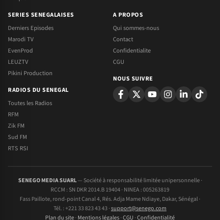
SERIES SENEGALAISES
A PROPOS
Derniers Episodes
Qui sommes-nous
Marodi TV
Contact
EvenProd
Confidentialite
LEUZTV
CGU
Pikini Production
NOUS SUIVRE
RADIOS DU SENEGAL
Toutes les Radios
RFM
Zik FM
Sud FM
RTS RSI
SENEGO MEDIA SUARL
— Société à responsabilité limitée unipersonnelle ·
RCCM : SN DKR 2014.B 19404 · NINEA : 005263819
Fass Paillote, rond-point Canal 4, Rés. Adja Mame Ndiaye, Dakar, Sénégal ·
Tél. : +221 33 823 43 43 ·
support@senego.com
Plan du site
·
Mentions légales
·
CGU
·
Confidentialité