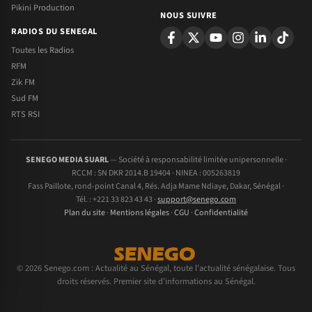
Pikini Production
NOUS SUIVRE
RADIOS DU SENEGAL
Toutes les Radios
RFM
Zik FM
Sud FM
RTS RSI
SENEGO MEDIA SUARL
— Société à responsabilité limitée unipersonnelle ·
RCCM : SN DKR 2014.B 19404 · NINEA : 005263819
Fass Paillote, rond-point Canal 4, Rés. Adja Mame Ndiaye, Dakar, Sénégal ·
Tél. : +221 33 823 43 43 ·
support@senego.com
Plan du site
·
Mentions légales
·
CGU
·
Confidentialité
© 2026 Senego.com : Actualité au Sénégal, toute l'actualité sénégalaise. Tous
droits réservés. Premier site d'informations au Sénégal.