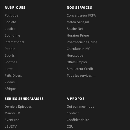
RUBRIQUES
NOS SERVICES
Politique
Convertisseur FCFA
Societe
Meteo Senegal
Justice
Salaire Net
Economie
Horaires Priere
International
Pharmacie de Garde
People
Calculateur IMC
Sports
Horoscope
Football
Offres Emploi
Lutte
Simulateur Credit
Faits Divers
Tous les services →
Videos
Afrique
SERIES SENEGALAISES
A PROPOS
Derniers Episodes
Qui sommes-nous
Marodi TV
Contact
EvenProd
Confidentialite
LEUZTV
CGU