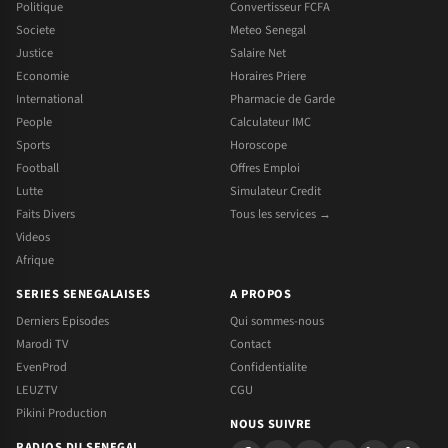
Politique
Convertisseur FCFA
Societe
Meteo Senegal
Justice
Salaire Net
Economie
Horaires Priere
International
Pharmacie de Garde
People
Calculateur IMC
Sports
Horoscope
Football
Offres Emploi
Lutte
Simulateur Credit
Faits Divers
Tous les services →
Videos
Afrique
SERIES SENEGALAISES
A PROPOS
Derniers Episodes
Qui sommes-nous
Marodi TV
Contact
EvenProd
Confidentialite
LEUZTV
CGU
Pikini Production
NOUS SUIVRE
RADIOS DU SENEGAL