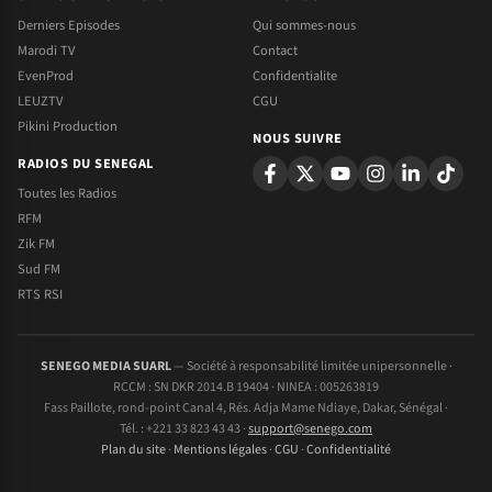
Derniers Episodes
Qui sommes-nous
Marodi TV
Contact
EvenProd
Confidentialite
LEUZTV
CGU
Pikini Production
NOUS SUIVRE
RADIOS DU SENEGAL
Toutes les Radios
RFM
Zik FM
Sud FM
RTS RSI
SENEGO MEDIA SUARL
— Société à responsabilité limitée unipersonnelle ·
RCCM : SN DKR 2014.B 19404 · NINEA : 005263819
Fass Paillote, rond-point Canal 4, Rés. Adja Mame Ndiaye, Dakar, Sénégal ·
Tél. : +221 33 823 43 43 ·
support@senego.com
Plan du site
·
Mentions légales
·
CGU
·
Confidentialité