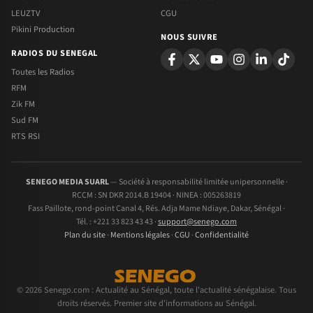
LEUZTV
CGU
Pikini Production
NOUS SUIVRE
RADIOS DU SENEGAL
Toutes les Radios
RFM
Zik FM
Sud FM
RTS RSI
SENEGO MEDIA SUARL
— Société à responsabilité limitée unipersonnelle ·
RCCM : SN DKR 2014.B 19404 · NINEA : 005263819
Fass Paillote, rond-point Canal 4, Rés. Adja Mame Ndiaye, Dakar, Sénégal ·
Tél. : +221 33 823 43 43 ·
support@senego.com
Plan du site
·
Mentions légales
·
CGU
·
Confidentialité
© 2026 Senego.com : Actualité au Sénégal, toute l'actualité sénégalaise. Tous
droits réservés. Premier site d'informations au Sénégal.