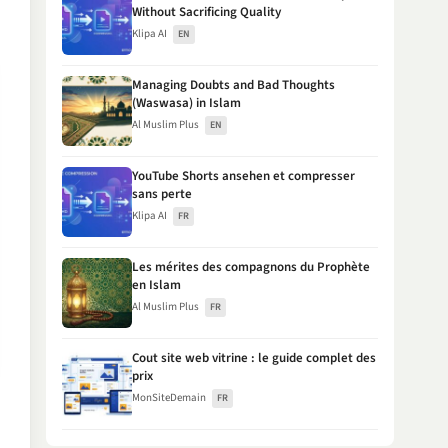
Without Sacrificing Quality
Klipa AI
EN
Managing Doubts and Bad Thoughts
(Waswasa) in Islam
Al Muslim Plus
EN
YouTube Shorts ansehen et compresser
sans perte
Klipa AI
FR
Les mérites des compagnons du Prophète
en Islam
Al Muslim Plus
FR
Cout site web vitrine : le guide complet des
prix
MonSiteDemain
FR