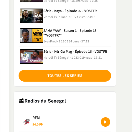
Marodi TV Sénégal
16 895 vues
32:35
Série - Kaya - Épisode 02 - VOSTFR
Marodi TV Pulaar
48 774 vues
33:15
SAMA YAAY - Saison 1 - Episode 13
**VOSTFR**
EvenProd
1 160 164 vues
37:12
Série - Kër Gu Mag - Épisode 16 - VOSTFR
Marodi TV Sénégal
1 033 019 vues
19:51
TOUTES LES SERIES
📻
Radios du Senegal
RFM
94.0 FM