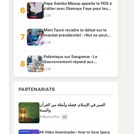
Pape Samba Mboup appelle le PDS à
s’allier avec Diomaye Faye pour les
locales et tacle Sonko
20
Mimi Touré recadre le débat sur le
mandat présidentiel : «Nul ne peut
faire plus de deux mandats
19
consécutifs de 5 ans»
Polémique sur Sangomar : Le
Gouvernement répond aux
accusations et clarifie le partage des
16
milliards
PARTENARIATS
الصبر في الإسلام: فضله وأمثلة من القرآن
والسنة
Al Muslim Plus
AR
4K Video Downloader: How to Save Space