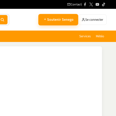
Contact
Soutenir Senego
Se connecter
Services
Météo