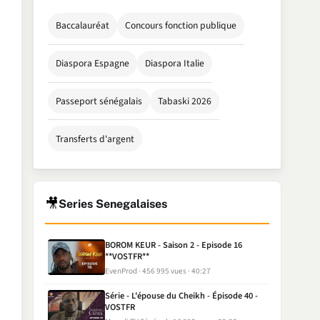
Baccalauréat
Concours fonction publique
Diaspora Espagne
Diaspora Italie
Passeport sénégalais
Tabaski 2026
Transferts d'argent
🎥
Series Senegalaises
BOROM KEUR - Saison 2 - Episode 16
**VOSTFR**
EvenProd
456 995 vues
40:27
Série - L'épouse du Cheikh - Épisode 40 -
VOSTFR