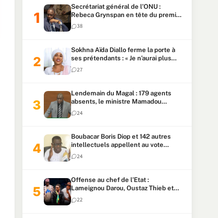
Secrétariat général de l’ONU :
Rebeca Grynspan en tête du premier
vote, Macky Sall pointe à la 5ᵉ place
38
Sokhna Aïda Diallo ferme la porte à
ses prétendants : « Je n’aurai plus
jamais un autre mari »
27
Lendemain du Magal : 179 agents
absents, le ministre Mamadou
Lamine Dianté exige des explications
24
Boubacar Boris Diop et 142 autres
intellectuels appellent au vote
urgent de la révision
24
constitutionnelle
Offense au chef de l’Etat :
Lameignou Darou, Oustaz Thieb et
Ndiaye Touba lourdement
22
condamnés