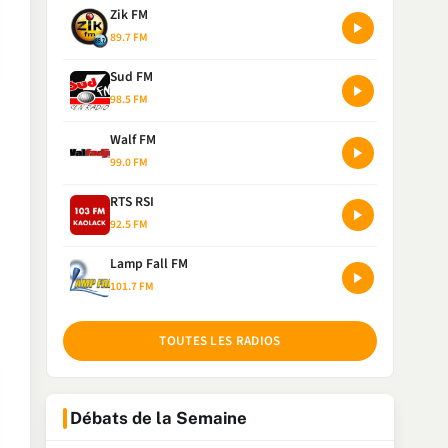
Zik FM
89.7 FM
Sud FM
98.5 FM
Walf FM
99.0 FM
RTS RSI
92.5 FM
Lamp Fall FM
101.7 FM
TOUTES LES RADIOS
Débats de la Semaine