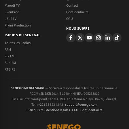
Marodi TV
Contact
EvenProd
Confidentialite
LEUZTV
CGU
Pikini Production
NOUS SUIVRE
RADIOS DU SENEGAL
Toutes les Radios
RFM
Zik FM
Sud FM
RTS RSI
SENEGO MEDIA SUARL
— Société à responsabilité limitée unipersonnelle ·
RCCM : SN DKR 2014.B 19404 · NINEA : 005263819
Fass Paillote, rond-point Canal 4, Rés. Adja Mame Ndiaye, Dakar, Sénégal ·
Tél. : +221 33 823 43 43 ·
support@senego.com
Plan du site
·
Mentions légales
·
CGU
·
Confidentialité