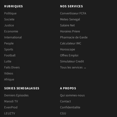
RUBRIQUES
NOS SERVICES
Politique
Convertisseur FCFA
Societe
Meteo Senegal
Justice
Salaire Net
Economie
Horaires Priere
International
Pharmacie de Garde
People
Calculateur IMC
Sports
Horoscope
Football
Offres Emploi
Lutte
Simulateur Credit
Faits Divers
Tous les services →
Videos
Afrique
SERIES SENEGALAISES
A PROPOS
Derniers Episodes
Qui sommes-nous
Marodi TV
Contact
EvenProd
Confidentialite
LEUZTV
CGU