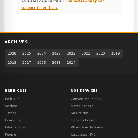
Vous êtes déjà inscrit·e ?
Connectez-vous pour
commenter en 1 clic
ARCHIVES
2026
2025
2024
2023
2022
2021
2020
2019
2018
2017
2016
2015
2014
RUBRIQUES
NOS SERVICES
Politique
Convertisseur FCFA
Societe
Meteo Senegal
Justice
Salaire Net
Economie
Horaires Priere
International
Pharmacie de Garde
People
Calculateur IMC