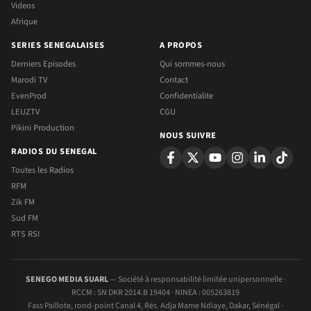
Videos
Afrique
SERIES SENEGALAISES
A PROPOS
Derniers Episodes
Qui sommes-nous
Marodi TV
Contact
EvenProd
Confidentialite
LEUZTV
CGU
Pikini Production
NOUS SUIVRE
RADIOS DU SENEGAL
Toutes les Radios
RFM
Zik FM
Sud FM
RTS RSI
SENEGO MEDIA SUARL
— Société à responsabilité limitée unipersonnelle ·
RCCM : SN DKR 2014.B 19404 · NINEA : 005263819
Fass Paillote, rond-point Canal 4, Rés. Adja Mame Ndiaye, Dakar, Sénégal ·