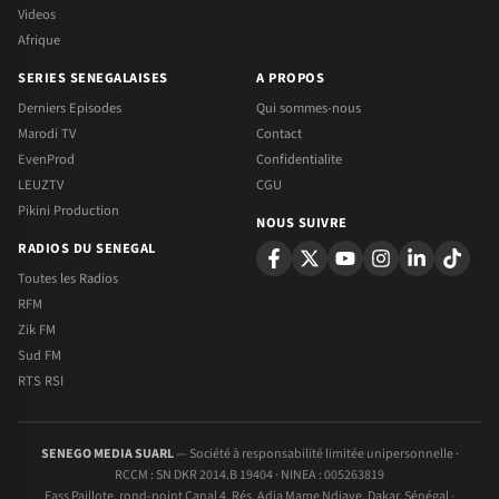
Videos
Afrique
SERIES SENEGALAISES
A PROPOS
Derniers Episodes
Qui sommes-nous
Marodi TV
Contact
EvenProd
Confidentialite
LEUZTV
CGU
Pikini Production
NOUS SUIVRE
RADIOS DU SENEGAL
Toutes les Radios
RFM
Zik FM
Sud FM
RTS RSI
SENEGO MEDIA SUARL
— Société à responsabilité limitée unipersonnelle ·
RCCM : SN DKR 2014.B 19404 · NINEA : 005263819
Fass Paillote, rond-point Canal 4, Rés. Adja Mame Ndiaye, Dakar, Sénégal ·