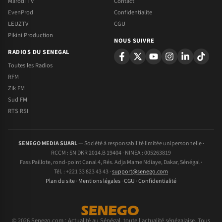
Marodi TV
Contact
EvenProd
Confidentialite
LEUZTV
CGU
Pikini Production
NOUS SUIVRE
RADIOS DU SENEGAL
Toutes les Radios
RFM
Zik FM
Sud FM
RTS RSI
SENEGO MEDIA SUARL
— Société à responsabilité limitée unipersonnelle ·
RCCM : SN DKR 2014.B 19404 · NINEA : 005263819
Fass Paillote, rond-point Canal 4, Rés. Adja Mame Ndiaye, Dakar, Sénégal ·
Tél. : +221 33 823 43 43 ·
support@senego.com
Plan du site
·
Mentions légales
·
CGU
·
Confidentialité
© 2026 Senego.com : Actualité au Sénégal, toute l'actualité sénégalaise. Tous