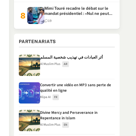
Mimi Touré recadre le débat sur le
mandat présidentiel : «Nul ne peut
faire plus de deux mandats
19
consécutifs de 5 ans»
PARTENARIATS
أثر العبادات في تهذيب شخصية المسلم
Al Muslim Plus
AR
Convertir une vidéo en MP3 sans perte de
qualité en ligne
Klipa AI
FR
Divine Mercy and Perseverance in
Repentance in Islam
Al Muslim Plus
EN