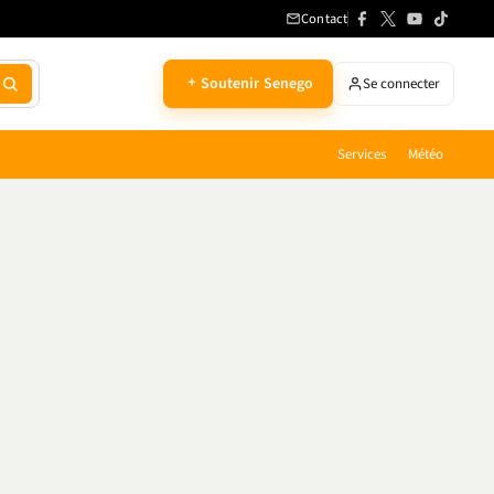
Contact
Soutenir Senego
Se connecter
Services
Météo