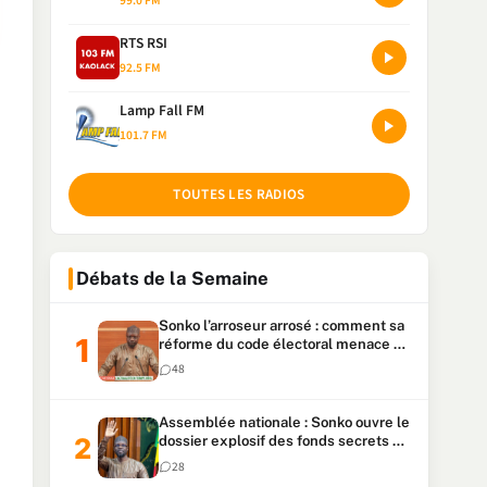
99.0 FM
RTS RSI
92.5 FM
Lamp Fall FM
101.7 FM
TOUTES LES RADIOS
Débats de la Semaine
Sonko l’arroseur arrosé : comment sa
réforme du code électoral menace sa
candidature
48
Assemblée nationale : Sonko ouvre le
dossier explosif des fonds secrets et
du patrimoine présidentiel
28