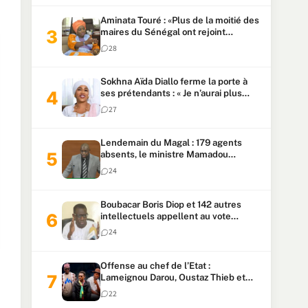
Aminata Touré : «Plus de la moitié des
maires du Sénégal ont rejoint
Kiiraay»
28
Sokhna Aïda Diallo ferme la porte à
ses prétendants : « Je n’aurai plus
jamais un autre mari »
27
Lendemain du Magal : 179 agents
absents, le ministre Mamadou
Lamine Dianté exige des explications
24
Boubacar Boris Diop et 142 autres
intellectuels appellent au vote
urgent de la révision
24
constitutionnelle
Offense au chef de l’Etat :
Lameignou Darou, Oustaz Thieb et
Ndiaye Touba lourdement
22
condamnés