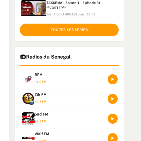
TAKKEMA - Saison 1 - Episode 31
**VOSTFR**
EvenProd
1 486 215 vues
55:08
TOUTES LES SERIES
📻
Radios du Senegal
RFM
94.0 FM
Zik FM
89.7 FM
Sud FM
98.5 FM
Walf FM