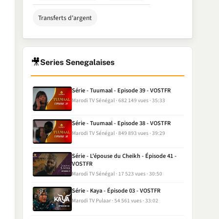
Transferts d'argent
🎥
Series Senegalaises
Série - Tuumaal - Episode 39 - VOSTFR
Marodi TV Sénégal
682 149 vues
35:33
Série - Tuumaal - Episode 38 - VOSTFR
Marodi TV Sénégal
849 893 vues
39:29
Série - L'épouse du Cheikh - Épisode 41 -
VOSTFR
Marodi TV Sénégal
17 523 vues
30:50
Série - Kaya - Épisode 03 - VOSTFR
Marodi TV Pulaar
54 561 vues
33:02