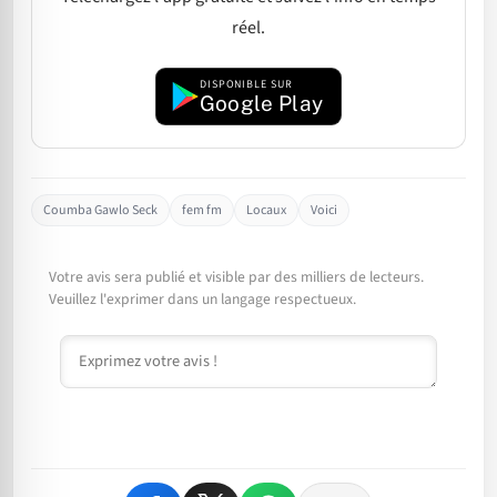
réel.
DISPONIBLE SUR
Google Play
Coumba Gawlo Seck
fem fm
Locaux
Voici
Votre avis sera publié et visible par des milliers de lecteurs.
Veuillez l'exprimer dans un langage respectueux.
Commentaire