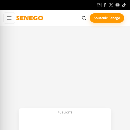
Aller
au
contenu
Soutenir Senego
principal