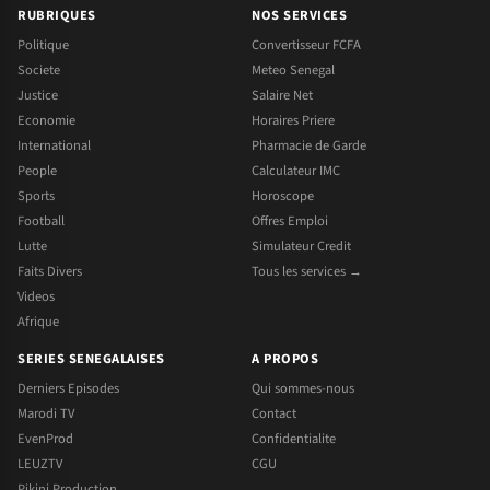
RUBRIQUES
NOS SERVICES
Politique
Convertisseur FCFA
Societe
Meteo Senegal
Justice
Salaire Net
Economie
Horaires Priere
International
Pharmacie de Garde
People
Calculateur IMC
Sports
Horoscope
Football
Offres Emploi
Lutte
Simulateur Credit
Faits Divers
Tous les services →
Videos
Afrique
SERIES SENEGALAISES
A PROPOS
Derniers Episodes
Qui sommes-nous
Marodi TV
Contact
EvenProd
Confidentialite
LEUZTV
CGU
Pikini Production