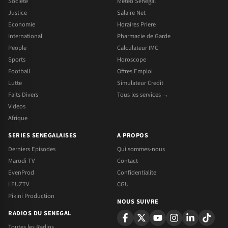
Societe
Meteo Senegal
Justice
Salaire Net
Economie
Horaires Priere
International
Pharmacie de Garde
People
Calculateur IMC
Sports
Horoscope
Football
Offres Emploi
Lutte
Simulateur Credit
Faits Divers
Tous les services →
Videos
Afrique
SERIES SENEGALAISES
A PROPOS
Derniers Episodes
Qui sommes-nous
Marodi TV
Contact
EvenProd
Confidentialite
LEUZTV
CGU
Pikini Production
NOUS SUIVRE
RADIOS DU SENEGAL
Toutes les Radios