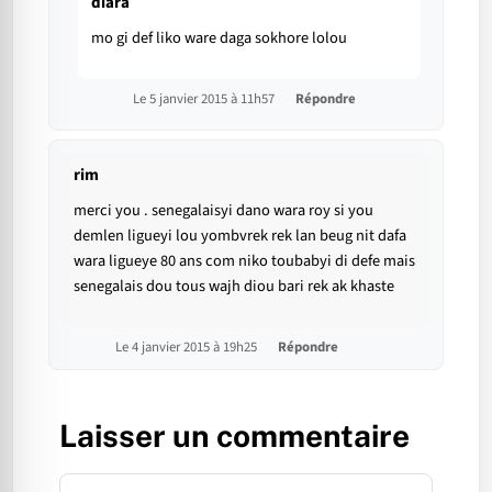
diara
mo gi def liko ware daga sokhore lolou
Le 5 janvier 2015 à 11h57
Répondre
rim
merci you . senegalaisyi dano wara roy si you
demlen ligueyi lou yombvrek rek lan beug nit dafa
wara ligueye 80 ans com niko toubabyi di defe mais
senegalais dou tous wajh diou bari rek ak khaste
Le 4 janvier 2015 à 19h25
Répondre
Laisser un commentaire
Commentaire