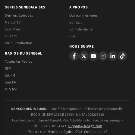
SERIES SENEGALAISES
A PROPOS
Derniers Episodes
Qui sommes-nous
Marodi TV
Contact
EvenProd
Confidentialite
LEUZTV
CGU
Pikini Production
NOUS SUIVRE
RADIOS DU SENEGAL
Toutes les Radios
RFM
Zik FM
Sud FM
RTS RSI
SENEGO MEDIA SUARL
— Société à responsabilité limitée unipersonnelle ·
RCCM : SN DKR 2014.B 19404 · NINEA : 005263819
Fass Paillote, rond-point Canal 4, Rés. Adja Mame Ndiaye, Dakar, Sénégal ·
Tél. : +221 33 823 43 43 ·
support@senego.com
Plan du site
·
Mentions légales
·
CGU
·
Confidentialité